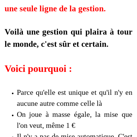
une seule ligne de la gestion.
Voilà une gestion qui plaira à tour
le monde, c'est sûr et certain.
Voici pourquoi :
Parce qu'elle est unique et qu'il n'y en
aucune autre comme celle là
On joue à masse égale, la mise que
l'on veut, même 1 €
Il n'y a pas de mise automatique. C'est