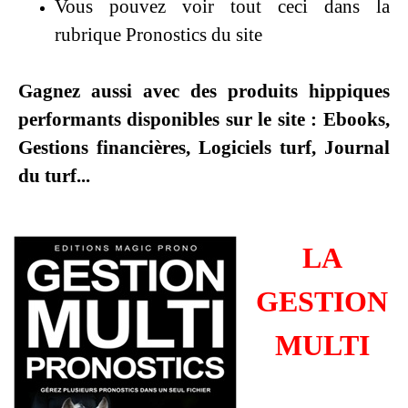
Vous pouvez voir tout ceci dans la
rubrique Pronostics du site
Gagnez aussi avec des produits hippiques
performants disponibles sur le site : Ebooks,
Gestions financières, Logiciels turf, Journal
du turf...
LA
GESTION
MULTI